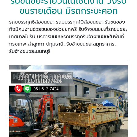
รับขนขยะรายวันในไซต์งาน วิ่งรับ
ขนรายเดือน มีรถกระบะคอก
รถบบรรทุก6ล้อขนขยะ รถบบรรทุก10ล้อขนขยะ รับขนของ
ทิ้งมีคนงานช่วยขนของช่วยยกฟรี รับจ้างขนขยะที่รถขนขยะ
เทศบาลไม่รับ บริการขนขยะรถบรรทุกรับจ้างขนขยะในพื้นที่
กรุงเทพ ลำลูกกา ปทุมธานี, รับจ้างขนขยะสมุทราการ,
รับจ้างขนขยะนนทบุรี